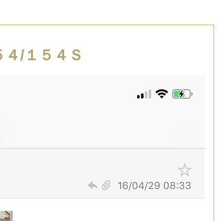
４/１５４Ｓ