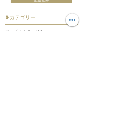
配信登録
​❥カテゴリー
フェイシャル
（40）
40件の記事
ボディ
（24）
24件の記事
アフターサービス
（22）
22件の記事
他社サービス
（9）
9件の記事
お知らせ
（4）
4件の記事
❥タグから検索
❥アーカイブ
2026年1月
（2）
2件の記事