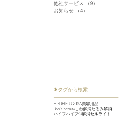
他社サービス
（9）
9件の記事
お知らせ
（4）
4件の記事
❥タグから検索
HIFU
HIFU-Q
LISA美容用品
Lisa's beauty
しわ解消
たるみ解消
ハイフ
ハイフQ
解消セルライト