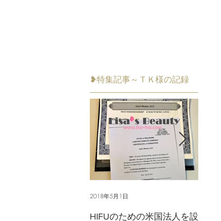
❥特集記事～ＴＫ様の記録
2018年5月1日
2018年
HIFUのための米国法人を設
ライ