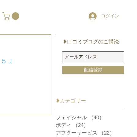
ログイン
❥口コミブログのご購読
７５Ｊ
配信登録
​❥カテゴリー
フェイシャル
（40）
40件の記事
ボディ
（24）
24件の記事
アフターサービス
（22）
22件の記