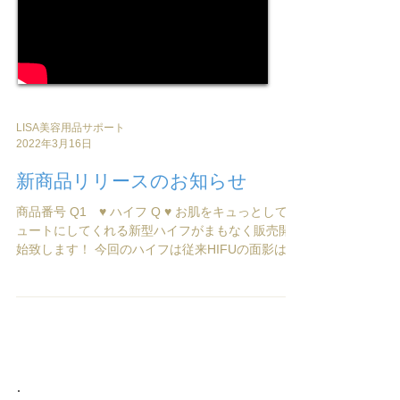
LISA美容用品サポート
2022年3月16日
新商品リリースのお知らせ
商品番号 Q1 ♥ ハイフ Q ♥ お肌をキュっとしてキ
ュートにしてくれる新型ハイフがまもなく販売開
始致します！ 今回のハイフは従来HIFUの面影は全
く残っていないフルモデルチェンジです☆彡 以前
の親指からのプッシュボタンを人差し指でのクリ
ックボタンに変わり、...