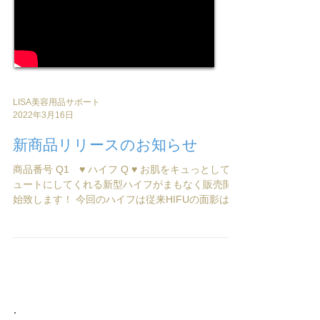
LISA美容用品サポート
2022年3月16日
新商品リリースのお知らせ
商品番号 Q1 ♥ ハイフ Q ♥ お肌をキュっとしてキ
ュートにしてくれる新型ハイフがまもなく販売開
始致します！ 今回のハイフは従来HIFUの面影は全
く残っていないフルモデルチェンジです☆彡 以前
の親指からのプッシュボタンを人差し指でのクリ
ックボタンに変わり、...