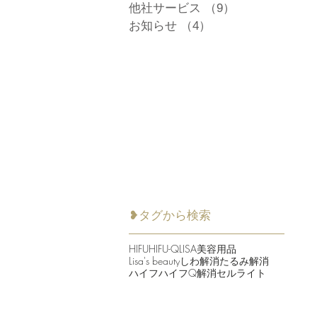
他社サービス
（9）
9件の記事
お知らせ
（4）
4件の記事
❥タグから検索
HIFU
HIFU-Q
LISA美容用品
Lisa's beauty
しわ解消
たるみ解消
ハイフ
ハイフQ
解消セルライト