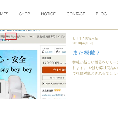
RMES
SHOP
NOTICE
CONTACT
BLOG
ＬＩＳＡ美容用品
2018年4月19日
また模倣？
弊社が新しい機器をリリー
れます。 やはり弊社商品の評判とスペックの良さ
で模倣対象とされるでしょうが、 嬉し
害に遭購入者がいらっしゃ
です。 さて、ヤフオクで
75J Plus、倍速とのことです↓