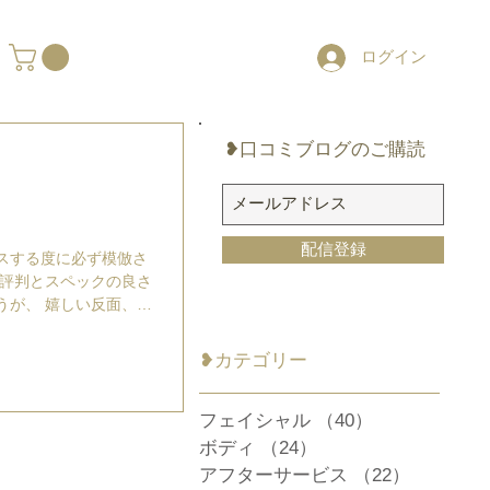
ログイン
❥口コミブログのご購読
配信登録
スする度に必ず模倣さ
い反面、被
らないかと思うと心配
模倣品を見つけました。
​❥カテゴリー
↓↓...
フェイシャル
（40）
40件の記事
ボディ
（24）
24件の記事
アフターサービス
（22）
22件の記