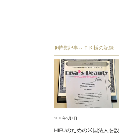
❥特集記事～ＴＫ様の記録
2018年5月1日
2018年
HIFUのための米国法人を設
ライ