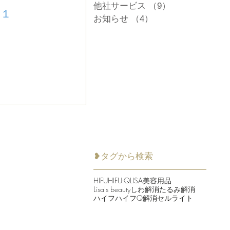
他社サービス
（9）
9件の記事
５１
お知らせ
（4）
4件の記事
❥タグから検索
HIFU
HIFU-Q
LISA美容用品
Lisa's beauty
しわ解消
たるみ解消
ハイフ
ハイフQ
解消セルライト