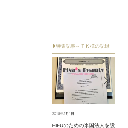
❥特集記事～ＴＫ様の記録
2018年5月1日
2018年
HIFUのための米国法人を設
ライ