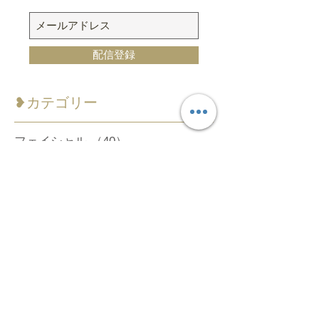
❥口コミブログのご購読
配信登録
​❥カテゴリー
フェイシャル
（40）
40件の記事
ボディ
（24）
24件の記事
アフターサービス
（22）
22件の記事
他社サービス
（9）
9件の記事
お知らせ
（4）
4件の記事
❥タグから検索