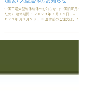
2022年12月24日
❗重要❗ 大型連休のお知らせ
中国工場大型連休連休のお知らせ （中国旧正月の
ため） 連休期間： ２０２３年 １月１２日 ～ ２
０２３年 月１月２８日 ※ 連休前のご注文は、１月
１０日午前１１時までのご入金分 １月１１日まで
に発送致します。 ※ 上記期間中、工場直送の全て
の商品、メンテナンスやアフターはご...