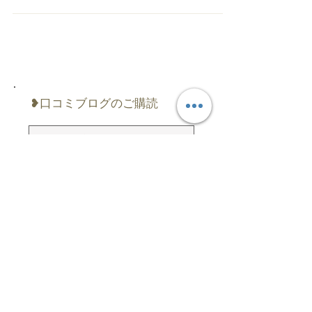
が使い捨てになります！ ほかで機器をご購入され
た方々から、 弊社へカートリッジの購入について
のお問い合わせがしばしばきます。 売れば売り上
げになりますので、私ども販売したいのですが...
❥口コミブログのご購読
配信登録
​❥カテゴリー
フェイシャル
（40）
40件の記事
ボディ
（24）
24件の記事