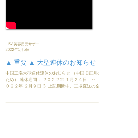
LISA美容用品サポート
2022年1月5日
▲ 重要 ▲ 大型連休のお知らせ
中国工場大型連休連休のお知らせ （中国旧正月の
ため） 連休期間： ２０２２年 １月２４日 ～ ２
０２２年 ２月９日 ※ 上記期間中、工場直送の全て
の商品、メンテナンスやアフターはご対応できか
ねます。 ※ 連休前のご注文は、１月１８日１３時
までのご入金分...