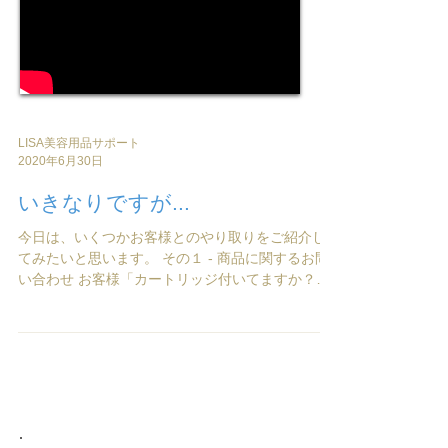
LISA美容用品サポート
2020年6月30日
いきなりですが...
今日は、いくつかお客様とのやり取りをご紹介し
てみたいと思います。 その１ - 商品に関するお問
い合わせ お客様「カートリッジ付いてますか？」
Lisaサポート「商品説明どおり付属しております」
お客様「何個ついてますか？」 Lisaサポート「お
選び頂けます。」...