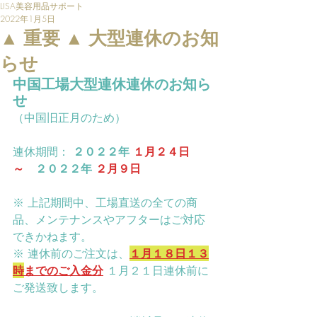
LISA美容用品サポート
2022年1月5日
▲ 重要 ▲ 大型連休のお知
らせ
中国工場大型連休連休のお知ら
せ
（中国旧正月のため）
連休期間： 
２０２２年 
１月２４日　
～　
２０２２年 
２月９日
※ 上記期間中、工場直送の全ての商
品、メンテナンスやアフターはご対応
できかねます。
※ 連休前のご注文は、
１月１８日１３
時
までのご入金分
１月２１日連休前に
ご発送致します。