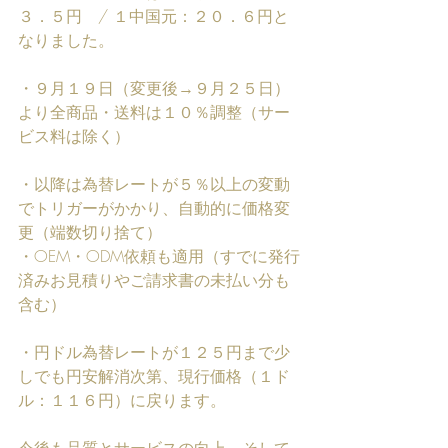
３．５円　/ １中国元：２０．６円と
なりました。
・９月１９日（変更後→９月２５日）
より全商品・送料は１０％調整（サー
ビス料は除く）
・以降は為替レートが５％以上の変動
でトリガーがかかり、自動的に価格変
更（端数切り捨て）
・OEM・ODM依頼も適用（すでに発行
済みお見積りやご請求書の未払い分も
含む）
・円ドル為替レートが１２５円まで少
しでも円安解消次第、現行価格（１ド
ル：１１６円）に戻ります。